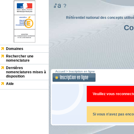
Référentiel national des concepts utilis
Co
Domaines
Rechercher une
nomenclature
Dernières
Accueil
>
Inscription en ligne
nomenclatures mises à
disposition
Aide
Veuillez vous reconnecte
Si vous n'avez pas enc